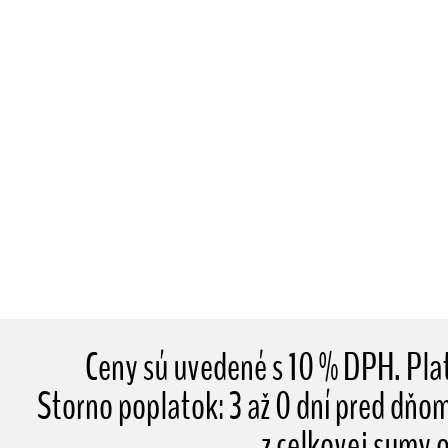
Ceny sú uvedené s 10 % DPH. Pl
Storno poplatok: 3 až 0 dní pred dňo
z celkovej sumy