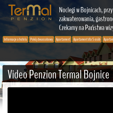
Noclegi w Bojnicach, przy
zakwaterowania, gastrono
Czekamy na Państwa wiz
Informacje o hotelu
Pokój dwuosobowy
Apartament
Apartament dla 5 osób
Apartam
Video Penzion Termal Bojnice